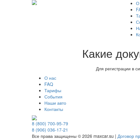
О
F
Т
С
Н
К
Какие док
Для регистрации в с
О нас
FAQ
Тарифы
События
Наши авто
Контакты
8 (800) 700-95-79
8 (906) 036-17-21
Все права защищены © 2026 maxcar.su
|
Договор п