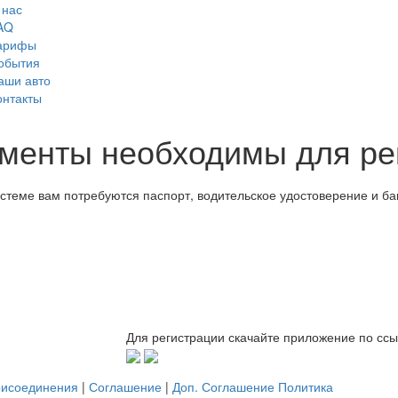
 нас
AQ
арифы
обытия
аши авто
онтакты
ументы необходимы для ре
20 Декабрь 2017
истеме вам потребуются паспорт, водительское удостоверение и ба
Для регистрации скачайте приложение по сс
рисоединения
|
Соглашение
|
Доп. Соглашение
Политика