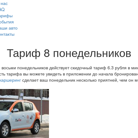
 нас
AQ
арифы
обытия
аши авто
онтакты
Тариф 8 понедельников
29 Март 2018
е восьми понедельников действует скидочный тариф 6.3 рубля в ми
ость тарифа вы можете увидеть в приложении до начала бронирова
каршеринг
сделает ваш понедельник несколько приятней, чем он м