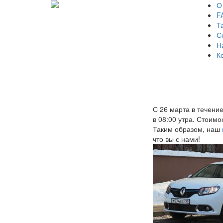
О
F
Т
С
Н
К
С 26 марта в течени
в 08:00 утра. Стоим
Таким образом, наш
что вы с нами!